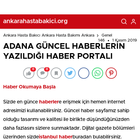
ankarahastabakici.org
Ankara Hasta Bakıcı Ankara Hasta Bakımı Ankara
Genel
146
1 Kasım 2019
ADANA GÜNCEL HABERLERİN
YAZILDIĞI HABER PORTALI
0
0
Haber Okumaya Başla
Sizde en günce
haberler
e erişmek için hemen internet
adresimizi kullanabilirsiniz. Güncel haber sayfamız sahip
olduğu tasarımı ve kalitesi ile birlikte düşündüğünüzden
daha fazlasını sizlere sunmaktadır. Dijital gazete bölümleri
üzerinden sizde
istanbul haber
buradan bulabilirsiniz.