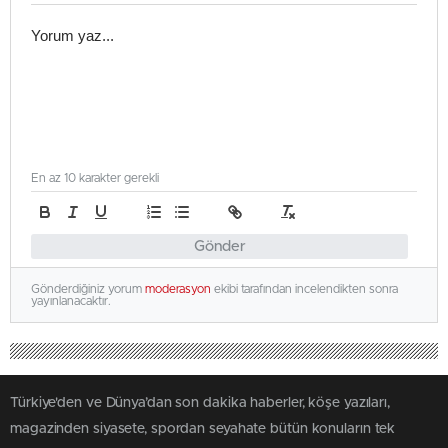
En az 10 karakter gerekli
Gönder
Gönderdiğiniz yorum
moderasyon
ekibi tarafından incelendikten sonra
yayınlanacaktır.
Türkiye'den ve Dünya’dan son dakika haberler, köşe yazıları,
magazinden siyasete, spordan seyahate bütün konuların tek