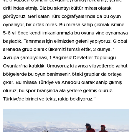
ve o yüzden Osmanlı çevgan oynamayı bırakmış, yerine
ciriti ihdas etmiş. Biz bu sıkıntıyı kültür mirası olarak
görüyoruz. Geri kalan Türk coğrafyalarında da bu oyun
oynanıyor, bir ortak miras. Bu mirasa sahip çıkmak ismine
5-6 yıl önce kendi imkanlarımızla bu oyunu yine oynamaya
başladık. Tanınması için elimizden geleni yapıyoruz. Global
arenada grup olarak ülkemizi temsil ettik, 2 dünya, 1
Avrupa şampiyonası, 1 Bağımsız Devletler Topluluğu
Oyunları’na katıldık. Umuyoruz ki ayrıca vilayetlerde yahut
bölgelerde bu oyun benimsenir, öteki gruplar da ortaya
çıkar. Bu mirasa Türkiye ve Anadolu olarak sahip çıkmış
oluruz, bu spor branşında âlâ yerlere gelmiş oluruz.
Türkiye’de birinci ve tekiz, rakip bekliyoruz.”