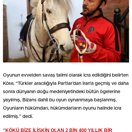
Oyunun evvelden savaş talimi olarak icra edildiğini belirten
Köse, “Türkler aracılığıyla Partlar’dan İran’a geçmiş ve daha
sonra dünyanın doğu medeniyetindeki bütün ögelerine
yayılmış, Bizans dahil bu oyun oynanmaya başlanmış.
Oyunların hükümdarı, hükümdarların oyunu halinde icra
edilmiş.” dedi.
“KÖKÜ BİZE İLİŞKİN OLAN 2 BİN 400 YILLIK BİR