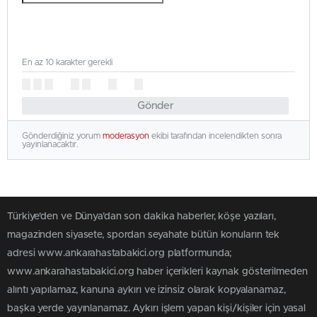
En az 10 karakter gerekli
Gönder
Gönderdiğiniz yorum
moderasyon
ekibi tarafından incelendikten sonra
yayınlanacaktır.
Türkiye'den ve Dünya’dan son dakika haberler, köşe yazıları,
magazinden siyasete, spordan seyahate bütün konuların tek
adresi www.ankarahastabakici.org platformunda;
www.ankarahastabakici.org haber içerikleri kaynak gösterilmeden
alıntı yapılamaz, kanuna aykırı ve izinsiz olarak kopyalanamaz,
başka yerde yayınlanamaz. Aykırı işlem yapan kişi/kişiler için yasal