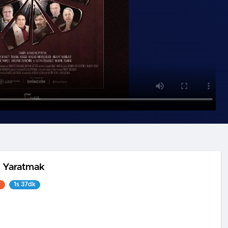
 Yaratmak
1
1s 37dk