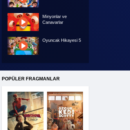
Minyonlar ve
Canavarlar
Oyuncak Hikayesi 5
Özgür Kedi Scotty
POPÜLER FRAGMANLAR
Moana
Hannas 3