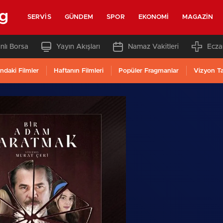
rg
SERVIS
GÜNDEM
SPOR
EKONOMI
MAGAZIN
nlı Borsa
Yayın Akışları
Namaz Vakitleri
Ecza
ndaki Filmler
Haftanın Filmleri
Popüler Fragmanlar
Vizyon T