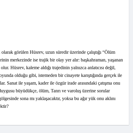
olarak görülen Hüsrev, uzun süredir üzerinde çalıştığı “Ölüm
inin merkezinde ise trajik bir olay yer alır: başkahraman, yaşanan
ur. Hüsrev, kaleme aldığı trajedinin yalnızca anlatıcısı değil,
 oyunda olduğu gibi, istemeden bir cinayete karıştığında gerçek ile
ar. Sanat ile yaşam, kader ile özgür irade arasındaki çatışma onu
 duygusu büyüdükçe, ölüm, Tanrı ve varoluş üzerine sorular
n gölgesinde sona mı yaklaşacaktır, yoksa bu ağır yük onu aklını
ektir?