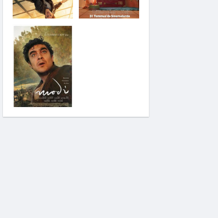
Saplantı
Modi: Deliliğin
Kanadında Üç Gün
Pinokyo: Kanlı
Masal
İzci Takımı:
Şelalenin Peşinde