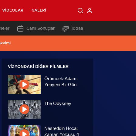
VIDEOLAR
GALERI
neler
Canlı Sonuçlar
İddaa
akvimi
VIZYONDAKI DIĞER FILMLER
Örümcek-Adam:
Yepyeni Bir Gün
The Odyssey
Nasreddin Hoca:
Zaman Yolcusu 4