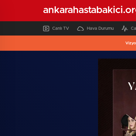
ankarahastabakici.o
Canlı TV
Hava Durumu
Ca
Vizyo