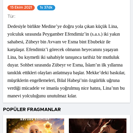
15 Ekim 2021
1s 37dk
Tür:
Dedesiyle birlikte Medine’ye doğru yola çıkan küçük Lina,
yolculuk sırasında Peygamber Efendimiz’in (s.a.s.) iki yakın
sahabesi, Zübeyr bin Avvam ve Esma bint Ebubekir ile
karşılaşır. Efendimiz’i görecek olmanın heyecanını yaşayan
Lina, bu kıymetli iki sahabiyle tanışınca tarifsiz bir mutluluk
duyar. Sohbet sırasında Zübeyr ve Esma, İslam’ın ilk yıllarına
tanıklık ettikleri olayları anlatmaya başlar. Mekke’deki baskılar,
müşriklerin engellemeleri, Bilal Habeşi’nin özgürlük uğruna
verdiği mücadele ve imanla yoğrulmuş nice hatıra, Lina’nın bu
manevi yolculuğunu unutulmaz kılar.
POPÜLER FRAGMANLAR