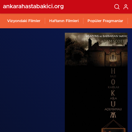
ankarahastabakici.org
Vizyondaki Filmler
Haftanın Filmleri
Popüler Fragmanlar