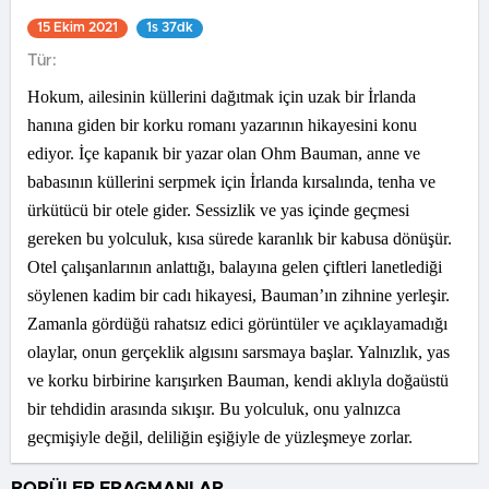
15 Ekim 2021
1s 37dk
Tür:
Hokum, ailesinin küllerini dağıtmak için uzak bir İrlanda
hanına giden bir korku romanı yazarının hikayesini konu
ediyor. İçe kapanık bir yazar olan Ohm Bauman, anne ve
babasının küllerini serpmek için İrlanda kırsalında, tenha ve
ürkütücü bir otele gider. Sessizlik ve yas içinde geçmesi
gereken bu yolculuk, kısa sürede karanlık bir kabusa dönüşür.
Otel çalışanlarının anlattığı, balayına gelen çiftleri lanetlediği
söylenen kadim bir cadı hikayesi, Bauman’ın zihnine yerleşir.
Zamanla gördüğü rahatsız edici görüntüler ve açıklayamadığı
olaylar, onun gerçeklik algısını sarsmaya başlar. Yalnızlık, yas
ve korku birbirine karışırken Bauman, kendi aklıyla doğaüstü
bir tehdidin arasında sıkışır. Bu yolculuk, onu yalnızca
geçmişiyle değil, deliliğin eşiğiyle de yüzleşmeye zorlar.
POPÜLER FRAGMANLAR