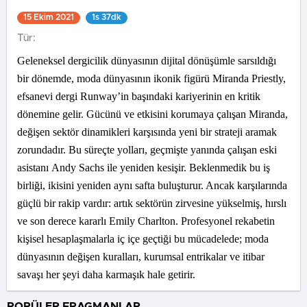
15 Ekim 2021
1s 37dk
Tür:
Geleneksel dergicilik dünyasının dijital dönüşümle sarsıldığı
bir dönemde, moda dünyasının ikonik figürü Miranda Priestly,
efsanevi dergi Runway’in başındaki kariyerinin en kritik
dönemine gelir. Gücünü ve etkisini korumaya çalışan Miranda,
değişen sektör dinamikleri karşısında yeni bir strateji aramak
zorundadır. Bu süreçte yolları, geçmişte yanında çalışan eski
asistanı Andy Sachs ile yeniden kesişir. Beklenmedik bu iş
birliği, ikisini yeniden aynı safta buluşturur. Ancak karşılarında
güçlü bir rakip vardır: artık sektörün zirvesine yükselmiş, hırslı
ve son derece kararlı Emily Charlton. Profesyonel rekabetin
kişisel hesaplaşmalarla iç içe geçtiği bu mücadelede; moda
dünyasının değişen kuralları, kurumsal entrikalar ve itibar
savaşı her şeyi daha karmaşık hale getirir.
POPÜLER FRAGMANLAR