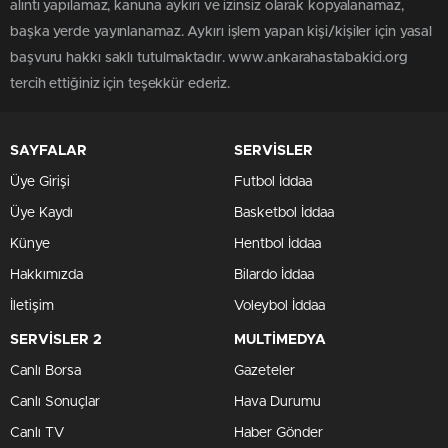
alıntı yapılamaz, kanuna aykırı ve izinsiz olarak kopyalanamaz,
başka yerde yayınlanamaz. Aykırı işlem yapan kişi/kişiler için yasal
başvuru hakkı saklı tutulmaktadır. www.ankarahastabakici.org
tercih ettiğiniz için teşekkür ederiz.
SAYFALAR
SERVİSLER
Üye Girişi
Futbol İddaa
Üye Kaydı
Basketbol İddaa
Künye
Hentbol İddaa
Hakkımızda
Bilardo İddaa
İletişim
Voleybol İddaa
SERVİSLER 2
MULTİMEDYA
Canlı Borsa
Gazeteler
Canlı Sonuçlar
Hava Durumu
Canlı TV
Haber Gönder