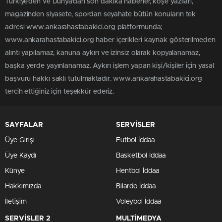
Türkiye'den ve Dünya’dan son dakika haberler, köşe yazıları,
magazinden siyasete, spordan seyahate bütün konuların tek
adresi www.ankarahastabakici.org platformunda;
www.ankarahastabakici.org haber içerikleri kaynak gösterilmeden
alıntı yapılamaz, kanuna aykırı ve izinsiz olarak kopyalanamaz,
başka yerde yayınlanamaz. Aykırı işlem yapan kişi/kişiler için yasal
başvuru hakkı saklı tutulmaktadır. www.ankarahastabakici.org
tercih ettiğiniz için teşekkür ederiz.
SAYFALAR
SERVİSLER
Üye Girişi
Futbol İddaa
Üye Kaydı
Basketbol İddaa
Künye
Hentbol İddaa
Hakkımızda
Bilardo İddaa
İletişim
Voleybol İddaa
SERVİSLER 2
MULTİMEDYA