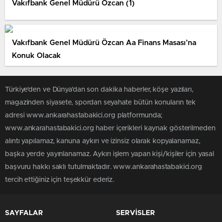
Vakıfbank Genel Müdürü Özcan (1)
Vakıfbank Genel Müdürü Özcan Aa Finans Masası’na
Konuk Olacak
Türkiye'den ve Dünya’dan son dakika haberler, köşe yazıları,
magazinden siyasete, spordan seyahate bütün konuların tek
adresi www.ankarahastabakici.org platformunda;
www.ankarahastabakici.org haber içerikleri kaynak gösterilmeden
alıntı yapılamaz, kanuna aykırı ve izinsiz olarak kopyalanamaz,
başka yerde yayınlanamaz. Aykırı işlem yapan kişi/kişiler için yasal
başvuru hakkı saklı tutulmaktadır. www.ankarahastabakici.org
tercih ettiğiniz için teşekkür ederiz.
SAYFALAR
SERVİSLER