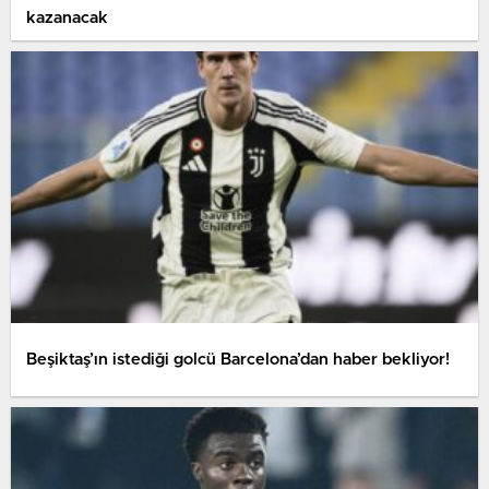
kazanacak
Beşiktaş’ın istediği golcü Barcelona’dan haber bekliyor!