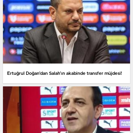
Ertuğrul Doğan’dan Salah’ın akabinde transfer müjdesi!