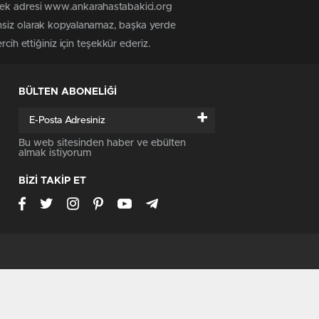
 tek adresi www.ankarahastabakici.org
insiz olarak kopyalanamaz, başka yerde
cih ettiğiniz için teşekkür ederiz.
BÜLTEN ABONELİĞİ
+
Bu web sitesinden haber ve ebülten
almak istiyorum
BİZİ TAKİP ET