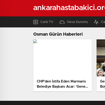
ankarahastabakici.o
Canlı TV
Hava Durumu
Ca
Osman Gürün Haberleri
CHP’den İstifa Eden Marmaris
Ge
Belediye Başkanı Acar: ‘Genel
Bo
Merkeze Ders Vermek
Boynumuzun Borcu’