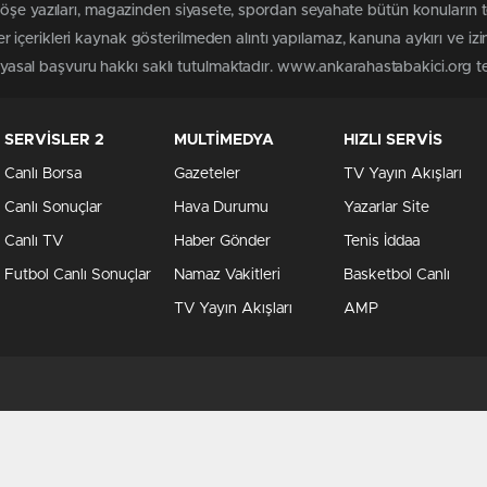
köşe yazıları, magazinden siyasete, spordan seyahate bütün konuların
içerikleri kaynak gösterilmeden alıntı yapılamaz, kanuna aykırı ve iz
n yasal başvuru hakkı saklı tutulmaktadır. www.ankarahastabakici.org ter
SERVİSLER 2
MULTİMEDYA
HIZLI SERVİS
Canlı Borsa
Gazeteler
TV Yayın Akışları
Canlı Sonuçlar
Hava Durumu
Yazarlar Site
Canlı TV
Haber Gönder
Tenis İddaa
Futbol Canlı Sonuçlar
Namaz Vakitleri
Basketbol Canlı
TV Yayın Akışları
AMP