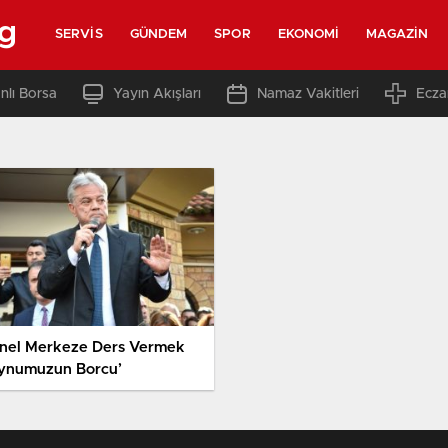
rg
SERVIS
GÜNDEM
SPOR
EKONOMI
MAGAZIN
nlı Borsa
Yayın Akışları
Namaz Vakitleri
Ecza
nel Merkeze Ders Vermek
ynumuzun Borcu’