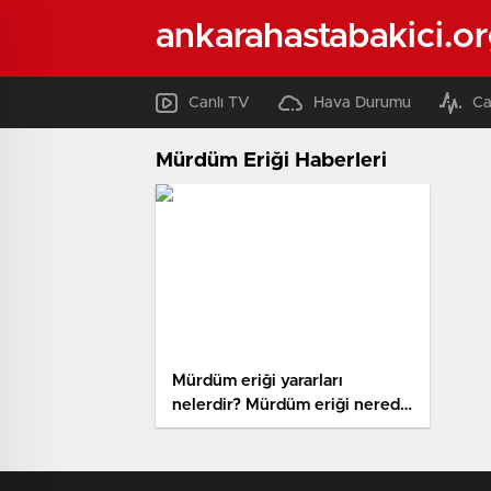
ankarahastabakici.o
Canlı TV
Hava Durumu
Ca
Mürdüm Eriği Haberleri
Mürdüm eriği yararları
nelerdir? Mürdüm eriği nerede
yetişir?