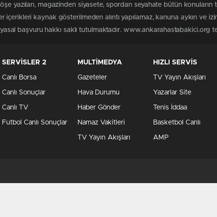
köşe yazıları, magazinden siyasete, spordan seyahate bütün konuların
içerikleri kaynak gösterilmeden alıntı yapılamaz, kanuna aykırı ve iz
n yasal başvuru hakkı saklı tutulmaktadır. www.ankarahastabakici.org ter
SERVİSLER 2
MULTİMEDYA
HIZLI SERVİS
Canlı Borsa
Gazeteler
TV Yayın Akışları
Canlı Sonuçlar
Hava Durumu
Yazarlar Site
Canlı TV
Haber Gönder
Tenis İddaa
Futbol Canlı Sonuçlar
Namaz Vakitleri
Basketbol Canlı
TV Yayın Akışları
AMP