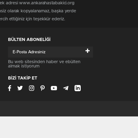
 tek adresi www.ankarahastabakici.org
insiz olarak kopyalanamaz, başka yerde
cih ettiğiniz için teşekkür ederiz.
BÜLTEN ABONELİĞİ
+
Bu web sitesinden haber ve ebülten
almak istiyorum
BİZİ TAKİP ET