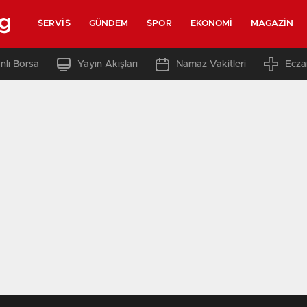
rg
SERVIS
GÜNDEM
SPOR
EKONOMI
MAGAZIN
nlı Borsa
Yayın Akışları
Namaz Vakitleri
Ecza