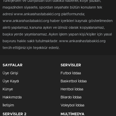
Türkiye'den ve Dünya’dan son dakika haberler, köşe yazıları,
magazinden siyasete, spordan seyahate bütün konuların tek
adresi www.ankarahastabakici.org platformunda;
www.ankarahastabakici.org haber içerikleri kaynak gösterilmeden
alıntı yapılamaz, kanuna aykırı ve izinsiz olarak kopyalanamaz,
başka yerde yayınlanamaz. Aykırı işlem yapan kişi/kişiler için yasal
başvuru hakkı saklı tutulmaktadır. www.ankarahastabakici.org
tercih ettiğiniz için teşekkür ederiz.
SAYFALAR
SERVİSLER
Üye Girişi
Futbol İddaa
Üye Kaydı
Basketbol İddaa
Künye
Hentbol İddaa
Hakkımızda
Bilardo İddaa
İletişim
Voleybol İddaa
SERVİSLER 2
MULTİMEDYA