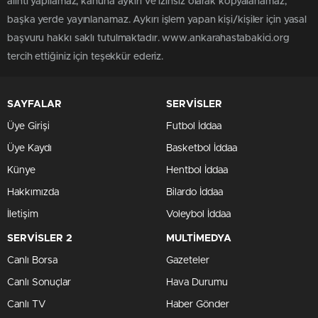
alıntı yapılamaz, kanuna aykırı ve izinsiz olarak kopyalanamaz,
başka yerde yayınlanamaz. Aykırı işlem yapan kişi/kişiler için yasal
başvuru hakkı saklı tutulmaktadır. www.ankarahastabakici.org
tercih ettiğiniz için teşekkür ederiz.
SAYFALAR
SERVİSLER
Üye Girişi
Futbol İddaa
Üye Kaydı
Basketbol İddaa
Künye
Hentbol İddaa
Hakkımızda
Bilardo İddaa
İletişim
Voleybol İddaa
SERVİSLER 2
MULTİMEDYA
Canlı Borsa
Gazeteler
Canlı Sonuçlar
Hava Durumu
Canlı TV
Haber Gönder