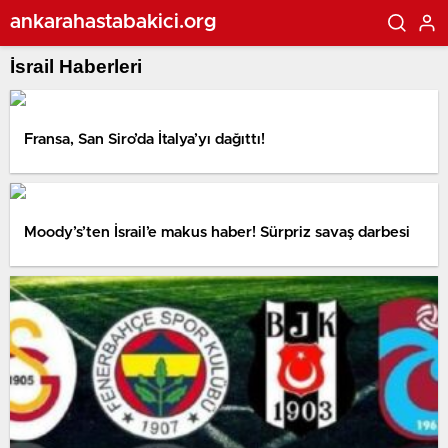
ankarahastabakici.org
İsrail Haberleri
Fransa, San Siro’da İtalya’yı dağıttı!
Moody’s’ten İsrail’e makus haber! Sürpriz savaş darbesi