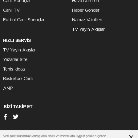
Canlı Sonuçlar
Hava Durumu
Canlı TV
Haber Gönder
Futbol Canlı Sonuçlar
Namaz Vakitleri
TV Yayın Akışları
HIZLI SERVİS
TV Yayın Akışları
Yazarlar Site
Tenis İddaa
Basketbol Canlı
AMP
BİZİ TAKİP ET
Veri politikasındaki amaçlarla sınırlı ve mevzuata uygun şekilde çerez
www.ankarahastabakici.org