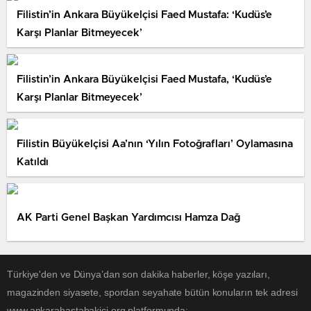
Filistin’in Ankara Büyükelçisi Faed Mustafa: ‘Kudüs’e
Karşı Planlar Bitmeyecek’
Filistin’in Ankara Büyükelçisi Faed Mustafa, ‘Kudüs’e
Karşı Planlar Bitmeyecek’
Filistin Büyükelçisi Aa’nın ‘Yılın Fotoğrafları’ Oylamasına
Katıldı
AK Parti Genel Başkan Yardımcısı Hamza Dağ
Türkiye'den ve Dünya’dan son dakika haberler, köşe yazıları,
magazinden siyasete, spordan seyahate bütün konuların tek adresi
www.ankarahastabakici.org platformunda;