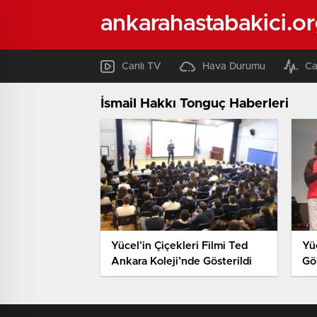
ankarahastabakici.o
Canlı TV
Hava Durumu
Ca
İsmail Hakkı Tonguç Haberleri
Yücel’in Çiçekleri Filmi Ted
Yü
Ankara Koleji’nde Gösterildi
Gös