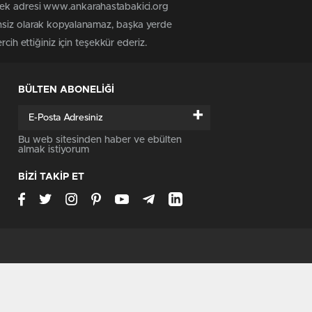
 tek adresi www.ankarahastabakici.org
insiz olarak kopyalanamaz, başka yerde
cih ettiğiniz için teşekkür ederiz.
BÜLTEN ABONELİĞİ
+
Bu web sitesinden haber ve ebülten
almak istiyorum
BİZİ TAKİP ET