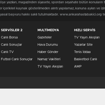
köşe yazıları, magazinden siyasete, spordan seyahate bütün konuların
içerikleri kaynak gösterilmeden alıntı yapılamaz, kanuna aykırı ve iz
n yasal başvuru hakkı saklı tutulmaktadır. www.ankarahastabakici.org ter
SERVİSLER 2
MULTİMEDYA
HIZLI SERVİS
Canlı Borsa
Gazeteler
TV Yayın Akışları
Canlı Sonuçlar
Hava Durumu
Yazarlar Site
Canlı TV
Haber Gönder
Tenis İddaa
Futbol Canlı Sonuçlar
Namaz Vakitleri
Basketbol Canlı
TV Yayın Akışları
AMP