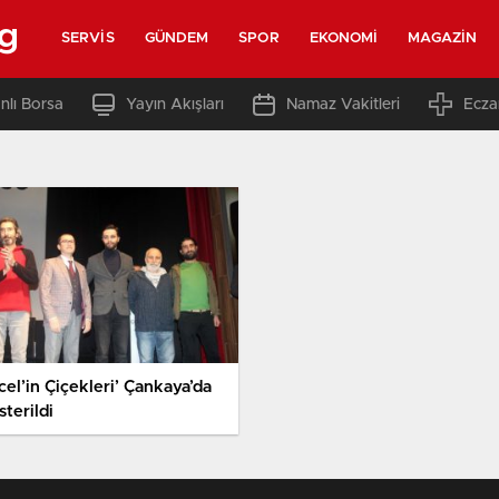
rg
SERVIS
GÜNDEM
SPOR
EKONOMI
MAGAZIN
nlı Borsa
Yayın Akışları
Namaz Vakitleri
Ecza
cel’in Çiçekleri’ Çankaya’da
terildi