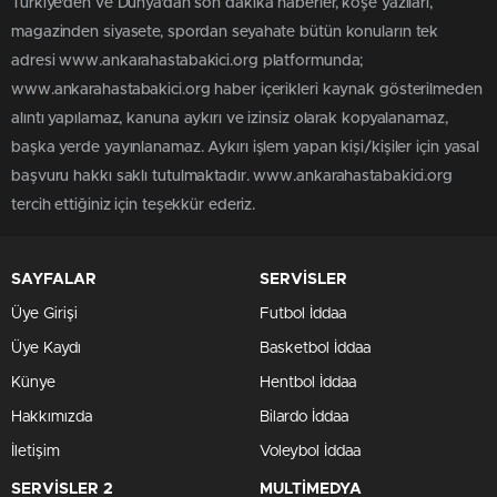
Türkiye'den ve Dünya’dan son dakika haberler, köşe yazıları,
magazinden siyasete, spordan seyahate bütün konuların tek
adresi www.ankarahastabakici.org platformunda;
www.ankarahastabakici.org haber içerikleri kaynak gösterilmeden
alıntı yapılamaz, kanuna aykırı ve izinsiz olarak kopyalanamaz,
başka yerde yayınlanamaz. Aykırı işlem yapan kişi/kişiler için yasal
başvuru hakkı saklı tutulmaktadır. www.ankarahastabakici.org
tercih ettiğiniz için teşekkür ederiz.
SAYFALAR
SERVİSLER
Üye Girişi
Futbol İddaa
Üye Kaydı
Basketbol İddaa
Künye
Hentbol İddaa
Hakkımızda
Bilardo İddaa
İletişim
Voleybol İddaa
SERVİSLER 2
MULTİMEDYA