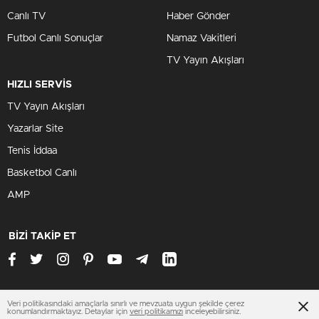
Canlı TV
Haber Gönder
Futbol Canlı Sonuçlar
Namaz Vakitleri
TV Yayın Akışları
HIZLI SERVİS
TV Yayın Akışları
Yazarlar Site
Tenis İddaa
Basketbol Canlı
AMP
BİZİ TAKİP ET
Veri politikasındaki amaçlarla sınırlı ve mevzuata uygun şekilde çerez
www.ankarahastabakici.org
konumlandırmaktayız. Detaylar için
veri politikamızı
inceleyebilirsiniz.