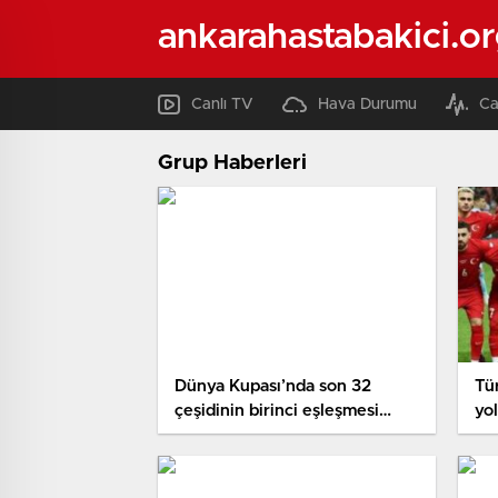
ankarahastabakici.o
Canlı TV
Hava Durumu
Ca
Grup Haberleri
Dünya Kupası’nda son 32
Tü
çeşidinin birinci eşleşmesi
yol
belirli oldu!