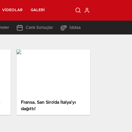
VIDEOLAR
GALERI
neler
Canlı Sonuçlar
İddaa
3
Fransa, San Siro’da İtalya’yı
dağıttı!