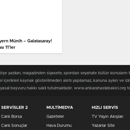
yern Münih – Galatasaray!
sı 11’ler
köşe yazıları, magazinden siyasete, spordan seyahate bütün konuların
içerikleri kaynak gösterilmeden alıntı yapılamaz, kanuna aykırı ve iz
n yasal başvuru hakkı saklı tutulmaktadır. www.ankarahastabakici.org ter
SERVİSLER 2
MULTİMEDYA
HIZLI SERVİS
Canlı Borsa
Gazeteler
TV Yayın Akışları
Canlı Sonuçlar
Hava Durumu
Yazarlar Site