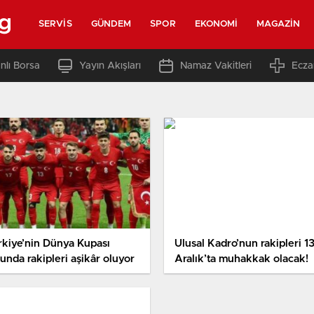
rg
SERVIS
GÜNDEM
SPOR
EKONOMI
MAGAZIN
nlı Borsa
Yayın Akışları
Namaz Vakitleri
Ecza
rkiye’nin Dünya Kupası
Ulusal Kadro’nun rakipleri 1
unda rakipleri aşikâr oluyor
Aralık’ta muhakkak olacak!