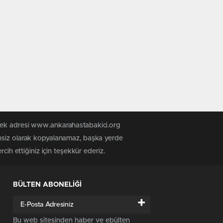
 tek adresi www.ankarahastabakici.org
insiz olarak kopyalanamaz, başka yerde
cih ettiğiniz için teşekkür ederiz.
BÜLTEN ABONELİĞİ
+
Bu web sitesinden haber ve ebülten