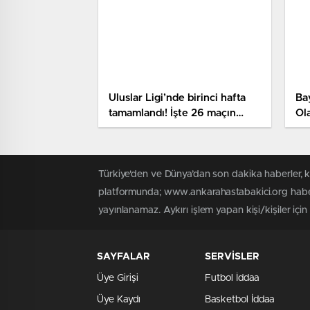
Uluslar Ligi’nde birinci hafta
Ba
tamamlandı! İşte 26 maçın
Ola
sonuçları
Türkiye'den ve Dünya’dan son dakika haberler, 
platformunda; www.ankarahastabakici.org haber 
yayınlanamaz. Aykırı işlem yapan kişi/kişiler içi
SAYFALAR
SERVİSLER
Üye Girişi
Futbol İddaa
Üye Kaydı
Basketbol İddaa