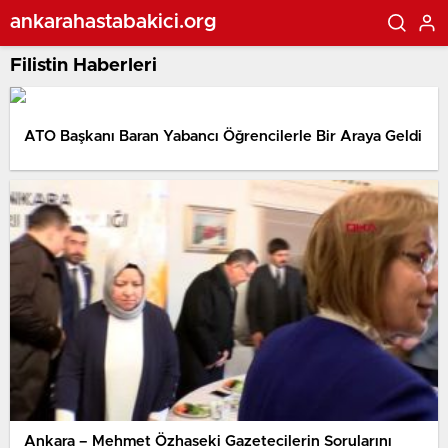
ankarahastabakici.org
Filistin Haberleri
ATO Başkanı Baran Yabancı Öğrencilerle Bir Araya Geldi
Ankara – Mehmet Özhaseki Gazetecilerin Sorularını