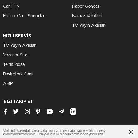
Canlı TV
Haber Gönder
Futbol Canlı Sonuçlar
Namaz Vakitleri
TV Yayın Akışları
HIZLI SERVİS
TV Yayın Akışları
Yazarlar Site
Tenis İddaa
Basketbol Canlı
AMP
BİZİ TAKİP ET
Veri politikasındaki amaçlarla sınırlı ve mevzuata uygun şekilde çerez
www.ankarahastabakici.org
konumlandırmaktayız. Detaylar için
veri politikamızı
inceleyebilirsiniz.