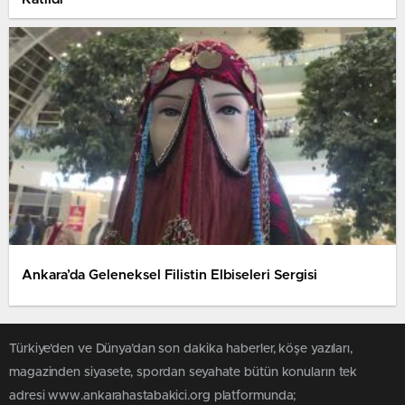
Ankara’da Geleneksel Filistin Elbiseleri Sergisi
Türkiye'den ve Dünya’dan son dakika haberler, köşe yazıları,
magazinden siyasete, spordan seyahate bütün konuların tek
adresi www.ankarahastabakici.org platformunda;