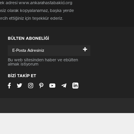
 tek adresi www.ankarahastabakici.org
insiz olarak kopyalanamaz, başka yerde
cih ettiğiniz için teşekkür ederiz.
BÜLTEN ABONELİĞİ
+
Bu web sitesinden haber ve ebülten
almak istiyorum
BİZİ TAKİP ET