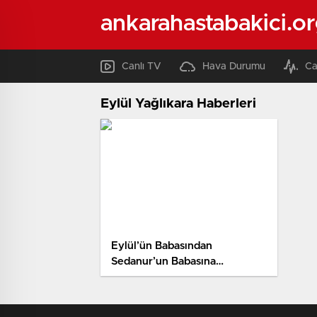
ankarahastabakici.o
Canlı TV
Hava Durumu
Ca
Eylül Yağlıkara Haberleri
Eylül’ün Babasından
Sedanur’un Babasına
Başsağlığı Telefonu