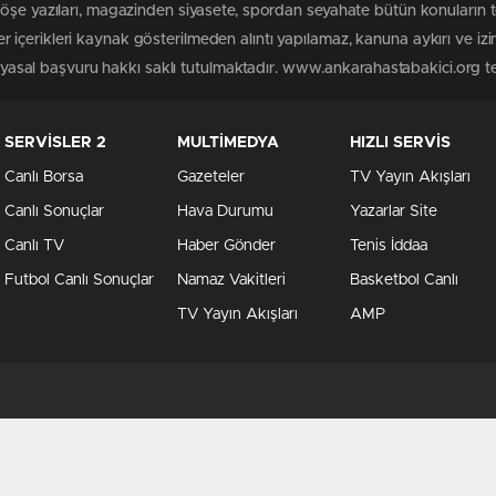
köşe yazıları, magazinden siyasete, spordan seyahate bütün konuların
içerikleri kaynak gösterilmeden alıntı yapılamaz, kanuna aykırı ve iz
n yasal başvuru hakkı saklı tutulmaktadır. www.ankarahastabakici.org ter
SERVİSLER 2
MULTİMEDYA
HIZLI SERVİS
Canlı Borsa
Gazeteler
TV Yayın Akışları
Canlı Sonuçlar
Hava Durumu
Yazarlar Site
Canlı TV
Haber Gönder
Tenis İddaa
Futbol Canlı Sonuçlar
Namaz Vakitleri
Basketbol Canlı
TV Yayın Akışları
AMP