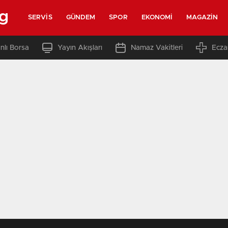
rg
SERVIS
GÜNDEM
SPOR
EKONOMI
MAGAZIN
nlı Borsa
Yayın Akışları
Namaz Vakitleri
Ecza