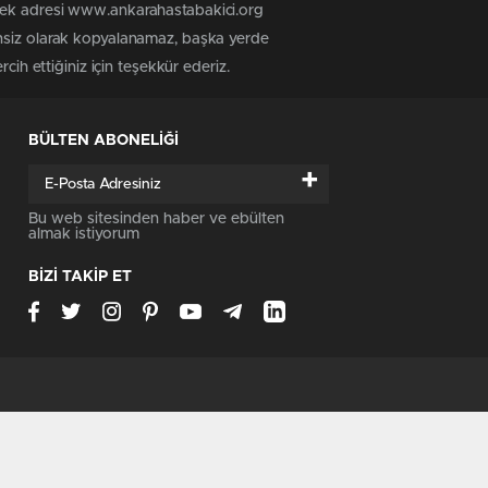
 tek adresi www.ankarahastabakici.org
insiz olarak kopyalanamaz, başka yerde
cih ettiğiniz için teşekkür ederiz.
BÜLTEN ABONELİĞİ
+
Bu web sitesinden haber ve ebülten
almak istiyorum
BİZİ TAKİP ET