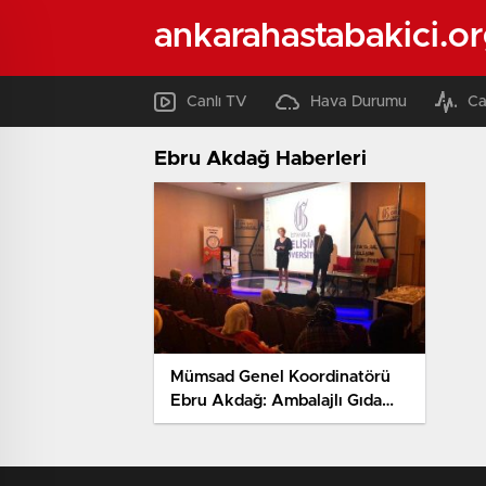
ankarahastabakici.o
Canlı TV
Hava Durumu
Ca
Ebru Akdağ Haberleri
Mümsad Genel Koordinatörü
Ebru Akdağ: Ambalajlı Gıda
Güvenli Gıdadır