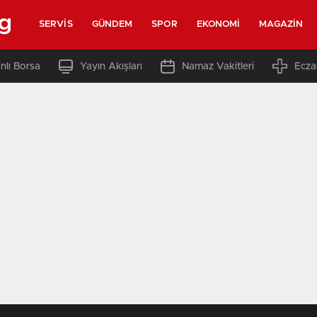
rg
SERVIS
GÜNDEM
SPOR
EKONOMI
MAGAZIN
nlı Borsa
Yayın Akışları
Namaz Vakitleri
Ecza