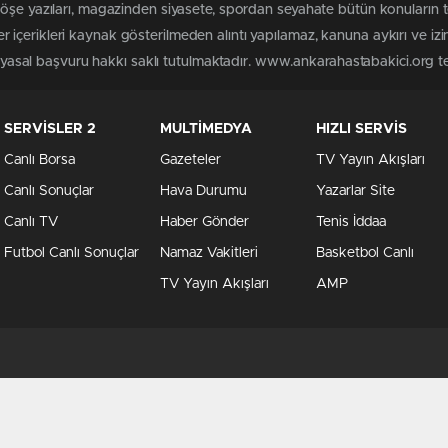
köşe yazıları, magazinden siyasete, spordan seyahate bütün konuların
içerikleri kaynak gösterilmeden alıntı yapılamaz, kanuna aykırı ve iz
n yasal başvuru hakkı saklı tutulmaktadır. www.ankarahastabakici.org ter
SERVİSLER 2
MULTİMEDYA
HIZLI SERVİS
Canlı Borsa
Gazeteler
TV Yayın Akışları
Canlı Sonuçlar
Hava Durumu
Yazarlar Site
Canlı TV
Haber Gönder
Tenis İddaa
Futbol Canlı Sonuçlar
Namaz Vakitleri
Basketbol Canlı
TV Yayın Akışları
AMP