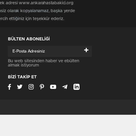
 tek adresi www.ankarahastabakici.org
insiz olarak kopyalanamaz, başka yerde
cih ettiğiniz için teşekkür ederiz.
BÜLTEN ABONELİĞİ
+
Bu web sitesinden haber ve ebülten
almak istiyorum
BİZİ TAKİP ET