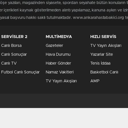
köşe yazıları, magazinden siyasete, spordan seyahate bütün konuların
içerikleri kaynak gösterilmeden alıntı yapılamaz, kanuna aykırı ve iz
n yasal başvuru hakkı saklı tutulmaktadır. www.ankarahastabakici.org ter
SERVİSLER 2
MULTİMEDYA
HIZLI SERVİS
Canlı Borsa
Gazeteler
TV Yayın Akışları
Canlı Sonuçlar
Hava Durumu
Yazarlar Site
Canlı TV
Haber Gönder
Tenis İddaa
Futbol Canlı Sonuçlar
Namaz Vakitleri
Basketbol Canlı
TV Yayın Akışları
AMP