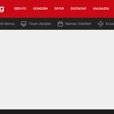
rg
SERVIS
GÜNDEM
SPOR
EKONOMI
MAGAZIN
nlı Borsa
Yayın Akışları
Namaz Vakitleri
Ecza