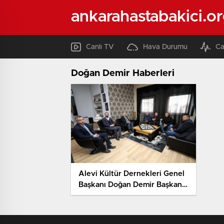
ankarahastabakici.o
Canlı TV
Hava Durumu
Ca
Doğan Demir Haberleri
Alevi Kültür Dernekleri Genel
Başkanı Doğan Demir Başkan
Çoban’ı Ziyaret Etti