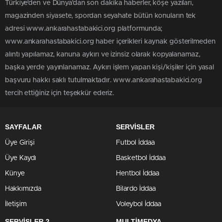
Türkiye'den ve Dünya’dan son dakika haberler, köşe yazıları,
magazinden siyasete, spordan seyahate bütün konuların tek
adresi www.ankarahastabakici.org platformunda;
www.ankarahastabakici.org haber içerikleri kaynak gösterilmeden
alıntı yapılamaz, kanuna aykırı ve izinsiz olarak kopyalanamaz,
başka yerde yayınlanamaz. Aykırı işlem yapan kişi/kişiler için yasal
başvuru hakkı saklı tutulmaktadır. www.ankarahastabakici.org
tercih ettiğiniz için teşekkür ederiz.
SAYFALAR
SERVİSLER
Üye Girişi
Futbol İddaa
Üye Kaydı
Basketbol İddaa
Künye
Hentbol İddaa
Hakkımızda
Bilardo İddaa
İletişim
Voleybol İddaa
SERVİSLER 2
MULTİMEDYA