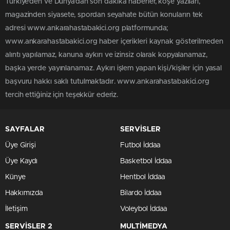
Türkiye'den ve Dünya’dan son dakika haberler, köşe yazıları,
magazinden siyasete, spordan seyahate bütün konuların tek
adresi www.ankarahastabakici.org platformunda;
www.ankarahastabakici.org haber içerikleri kaynak gösterilmeden
alıntı yapılamaz, kanuna aykırı ve izinsiz olarak kopyalanamaz,
başka yerde yayınlanamaz. Aykırı işlem yapan kişi/kişiler için yasal
başvuru hakkı saklı tutulmaktadır. www.ankarahastabakici.org
tercih ettiğiniz için teşekkür ederiz.
SAYFALAR
SERVİSLER
Üye Girişi
Futbol İddaa
Üye Kaydı
Basketbol İddaa
Künye
Hentbol İddaa
Hakkımızda
Bilardo İddaa
İletişim
Voleybol İddaa
SERVİSLER 2
MULTİMEDYA