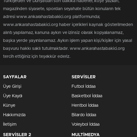
Türkiye'den ve Dünya’dan son dakika haberler, köşe yazıları,
magazinden siyasete, spordan seyahate bütün konuların tek
adresi www.ankarahastabakici.org platformunda;
www.ankarahastabakici.org haber içerikleri kaynak gösterilmeden
alıntı yapılamaz, kanuna aykırı ve izinsiz olarak kopyalanamaz,
başka yerde yayınlanamaz. Aykırı işlem yapan kişi/kişiler için yasal
başvuru hakkı saklı tutulmaktadır. www.ankarahastabakici.org
tercih ettiğiniz için teşekkür ederiz.
SAYFALAR
SERVİSLER
Üye Girişi
Futbol İddaa
Üye Kaydı
Basketbol İddaa
Künye
Hentbol İddaa
Hakkımızda
Bilardo İddaa
İletişim
Voleybol İddaa
SERVİSLER 2
MULTİMEDYA