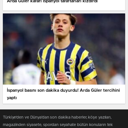
Arda Güler kararı İspanyol taraftarları kızdırdı
İspanyol basını son dakika duyurdu! Arda Güler tercihini
yaptı
Türkiye'den ve Dünya’dan son dakika haberler, köşe yazıları,
magazinden siyasete, spordan seyahate bütün konuların tek