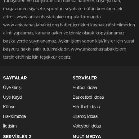
Türkiye'den ve Dünya’dan son dakika haberler, köşe yazıları,
magazinden siyasete, spordan seyahate bütün konuların tek
adresi www.ankarahastabakici.org platformunda;
www.ankarahastabakici.org haber içerikleri kaynak gösterilmeden
alıntı yapılamaz, kanuna aykırı ve izinsiz olarak kopyalanamaz,
başka yerde yayınlanamaz. Aykırı işlem yapan kişi/kişiler için yasal
başvuru hakkı saklı tutulmaktadır. www.ankarahastabakici.org
tercih ettiğiniz için teşekkür ederiz.
SAYFALAR
SERVİSLER
Üye Girişi
Futbol İddaa
Üye Kaydı
Basketbol İddaa
Künye
Hentbol İddaa
Hakkımızda
Bilardo İddaa
İletişim
Voleybol İddaa
SERVİSLER 2
MULTİMEDYA