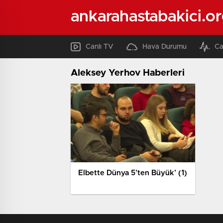
ankarahastabakici.o
Canlı TV
Hava Durumu
Ca
Aleksey Yerhov Haberleri
Elbette Dünya 5’ten Büyük’ (1)