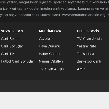
köşe yazıları, magazinden siyasete, spordan seyahate bütün konuların
içerikleri kaynak gösterilmeden alıntı yapılamaz, kanuna aykırı ve iz
n yasal başvuru hakkı saklı tutulmaktadır. www.ankarahastabakici.org ter
SERVİSLER 2
MULTİMEDYA
HIZLI SERVİS
Canlı Borsa
Gazeteler
TV Yayın Akışları
Canlı Sonuçlar
Hava Durumu
Yazarlar Site
Canlı TV
Haber Gönder
Tenis İddaa
Futbol Canlı Sonuçlar
Namaz Vakitleri
Basketbol Canlı
TV Yayın Akışları
AMP