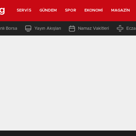
rg
SERVIS
GÜNDEM
SPOR
EKONOMI
MAGAZIN
nlı Borsa
Yayın Akışları
Namaz Vakitleri
Ecza