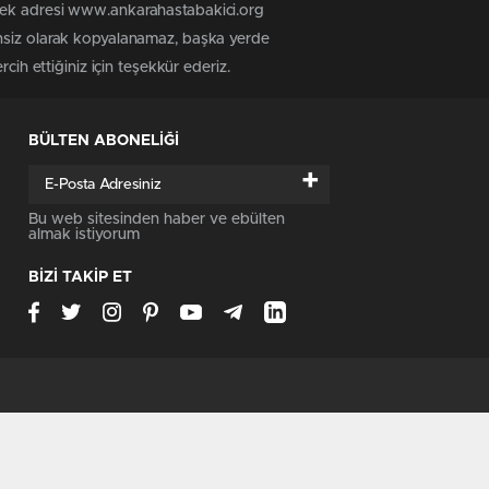
 tek adresi www.ankarahastabakici.org
insiz olarak kopyalanamaz, başka yerde
cih ettiğiniz için teşekkür ederiz.
BÜLTEN ABONELİĞİ
+
Bu web sitesinden haber ve ebülten
almak istiyorum
BİZİ TAKİP ET