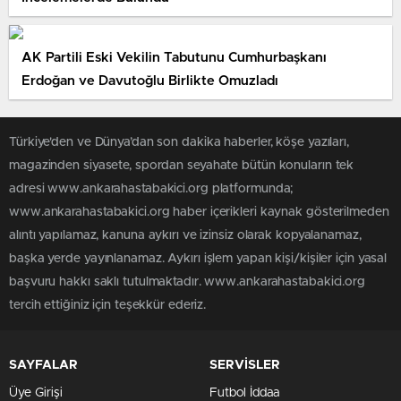
AK Partili Eski Vekilin Tabutunu Cumhurbaşkanı
Erdoğan ve Davutoğlu Birlikte Omuzladı
Türkiye'den ve Dünya’dan son dakika haberler, köşe yazıları,
magazinden siyasete, spordan seyahate bütün konuların tek
adresi www.ankarahastabakici.org platformunda;
www.ankarahastabakici.org haber içerikleri kaynak gösterilmeden
alıntı yapılamaz, kanuna aykırı ve izinsiz olarak kopyalanamaz,
başka yerde yayınlanamaz. Aykırı işlem yapan kişi/kişiler için yasal
başvuru hakkı saklı tutulmaktadır. www.ankarahastabakici.org
tercih ettiğiniz için teşekkür ederiz.
SAYFALAR
SERVİSLER
Üye Girişi
Futbol İddaa