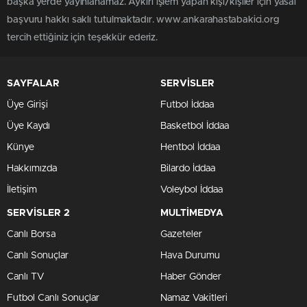
başka yerde yayınlanamaz. Aykırı işlem yapan kişi/kişiler için yasal
başvuru hakkı saklı tutulmaktadır. www.ankarahastabakici.org
tercih ettiğiniz için teşekkür ederiz.
SAYFALAR
SERVİSLER
Üye Girişi
Futbol İddaa
Üye Kaydı
Basketbol İddaa
Künye
Hentbol İddaa
Hakkımızda
Bilardo İddaa
İletişim
Voleybol İddaa
SERVİSLER 2
MULTİMEDYA
Canlı Borsa
Gazeteler
Canlı Sonuçlar
Hava Durumu
Canlı TV
Haber Gönder
Futbol Canlı Sonuçlar
Namaz Vakitleri