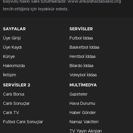
başvuru hakkı saklı tutulmaktadır. www.ankarahastabakici.org
BITLIS
tercih ettiğiniz için teşekkür ederiz.
BOLU
BURDUR
SAYFALAR
SERVİSLER
BURSA
Üye Girişi
Futbol İddaa
ÇANAKKALE
Üye Kaydı
Basketbol İddaa
ÇANKIRI
Künye
ÇORUM
Hentbol İddaa
DENIZLI
Hakkımızda
Bilardo İddaa
DIYARBAKIR
İletişim
Voleybol İddaa
EDIRNE
SERVİSLER 2
MULTİMEDYA
ELAZIĞ
Canlı Borsa
Gazeteler
ERZINCAN
Canlı Sonuçlar
Hava Durumu
ERZURUM
Canlı TV
Haber Gönder
ESKIŞEHIR
Futbol Canlı Sonuçlar
Namaz Vakitleri
GAZIANTEP
TV Yayın Akışları