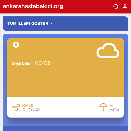
ankarahastabakici.org
°
İSTANBUL
ANKARA
09/08
İZMIR
Diyarbakır
BURSA
ANTALYA
ADANA
KONYA
KM/S
%
GAZIANTEP
RÜZGAR
NEM
MERSIN
TRABZON