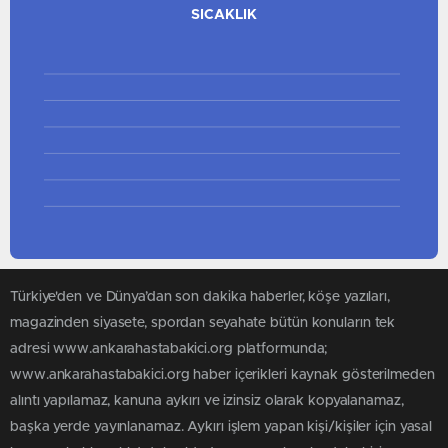
SAMSUN
SICAKLIK
RIZE
MUŞ
5.0
4.0
ADANA
3.0
ADIYAMAN
2.0
AFYONKARAHISAR
1.0
AĞRI
0.0
AMASYA
ANKARA
ANTALYA
Türkiye'den ve Dünya’dan son dakika haberler, köşe yazıları,
ARTVIN
magazinden siyasete, spordan seyahate bütün konuların tek
AYDIN
adresi www.ankarahastabakici.org platformunda;
BALIKESIR
www.ankarahastabakici.org haber içerikleri kaynak gösterilmeden
BILECIK
alıntı yapılamaz, kanuna aykırı ve izinsiz olarak kopyalanamaz,
başka yerde yayınlanamaz. Aykırı işlem yapan kişi/kişiler için yasal
BINGÖL