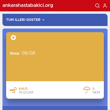
ankarahastabakici.org
°
08/08
Sinop
KM/S
%
RÜZGAR
NEM