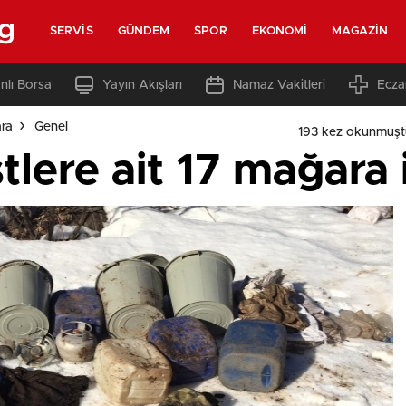
rg
SERVIS
GÜNDEM
SPOR
EKONOMI
MAGAZIN
nlı Borsa
Yayın Akışları
Namaz Vakitleri
Ecza
ara
Genel
193 kez okunmuşt
istlere ait 17 mağara