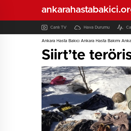
ankarahastabakici.o
Canlı TV
Hava Durumu
Ca
Ankara Hasta Bakıcı Ankara Hasta Bakımı Ank
Siirt’te terör