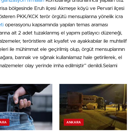
rganizasyon firmaları
Komutanlığı unsurlarınca yapılan titiz
Garisa bölgesinde Eruh ilçesi Akmeşe köyü ve Pervari ilçesi
österen PKK/KCK terör örgütü mensuplarına yönelik icra
ti
operasyonu kapsamında yapılan temas araması
rına ait 2 adet tuzaklanmış el yapımı patlayıcı düzeneği,
lzemeler, teröristlere ait kıyafet ve ayakkabılar ile muhtelif
ri ile mühimmat ele geçirilmiş olup, örgüt mensuplarının
ağara, barınak ve sığınak kullanılamaz hale getirilerek, el
alzemeler olay yerinde imha edilmiştir” denildi.Selami
ARA
ANKARA