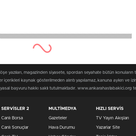
köşe yazıları, magazinden siyasete, spordan seyahate bütün konuların
içerikleri kaynak gösterilmeden alıntı yapılamaz, kanuna aykırı ve iz
n yasal başvuru hakkı saklı tutulmaktadır. www.ankarahastabakici.org ter
SERVİSLER 2
MULTİMEDYA
HIZLI SERVİS
Canlı Borsa
Gazeteler
TV Yayın Akışları
Canlı Sonuçlar
Hava Durumu
Yazarlar Site