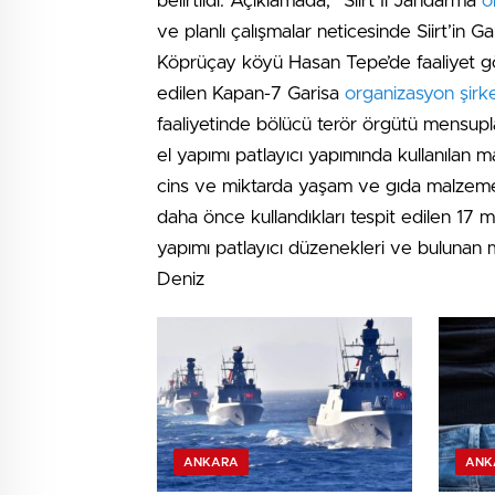
belirtildi. Açıklamada, “Siirt İl Jandarma
o
ve planlı çalışmalar neticesinde Siirt’in 
Köprüçay köyü Hasan Tepe’de faaliyet g
edilen Kapan-7 Garisa
organizasyon şirke
faaliyetinde bölücü terör örgütü mensupla
el yapımı patlayıcı yapımında kullanılan ma
cins ve miktarda yaşam ve gıda malzemele
daha önce kullandıkları tespit edilen 17 m
yapımı patlayıcı düzenekleri ve bulunan m
Deniz
ANKARA
ANK