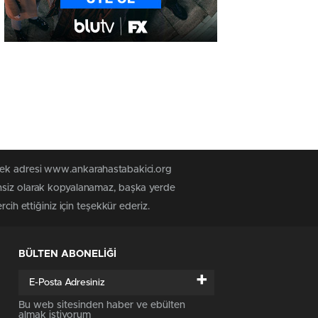
 tek adresi www.ankarahastabakici.org
insiz olarak kopyalanamaz, başka yerde
cih ettiğiniz için teşekkür ederiz.
BÜLTEN ABONELİĞİ
+
Bu web sitesinden haber ve ebülten
almak istiyorum