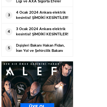
Ligi ve AXA Sigorta Efeler
Ligi’nde ikinci yarı başlıyor
4 Ocak 2024 Ankara elektrik
3
kesintisi! ŞİMDİKİ KESİNTİLER!
Ankara’da elektrikler ne vakit
gelecek?
3 Ocak 2024 Ankara elektrik
4
kesintisi! ŞİMDİKİ KESİNTİLER!
Ankara’da elektrikler ne vakit
gelecek?
Dışişleri Bakanı Hakan Fidan,
5
İran Yol ve Şehircilik Bakanı
Mehrdad Bezrpaş’ı Ankara’da
ağırladı