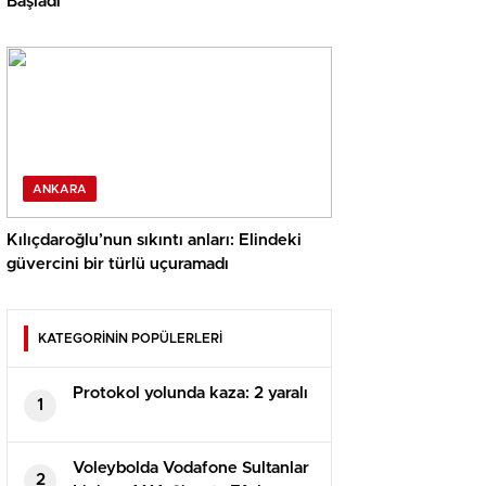
Başladı
ANKARA
Kılıçdaroğlu’nun sıkıntı anları: Elindeki
güvercini bir türlü uçuramadı
KATEGORİNİN POPÜLERLERİ
Protokol yolunda kaza: 2 yaralı
1
Voleybolda Vodafone Sultanlar
2