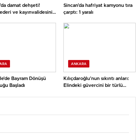
’da damat dehşeti!
Sincan’da hafriyat kamyonu tıra
deri ve kayınvalidesini
çarptı: 1 yaralı
ü
ARA
ANKARA
ale’de Bayram Dönüşü
Kılıçdaroğlu’nun sıkıntı anları:
uğu Başladı
Elindeki güvercini bir türlü
uçuramadı