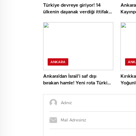
Türkiye devreye giriyor! 14
Ankara
ülkenin dayanak verdiği ittifak
Kayınpe
için kritik temas
öldürd
ANKARA
ANK
Ankara’dan İsrail’i saf dışı
Kırıkk
bırakan hamle! Yeni rota Türkiye
Yoğunl
ve Suudi Arabistan