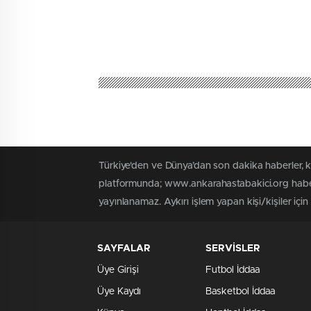
Türkiye'den ve Dünya’dan son dakika haberler, 
platformunda; www.ankarahastabakici.org haber 
yayınlanamaz. Aykırı işlem yapan kişi/kişiler içi
SAYFALAR
SERVİSLER
Üye Girişi
Futbol İddaa
Üye Kaydı
Basketbol İddaa