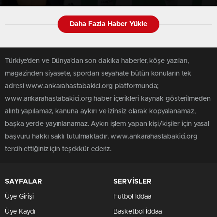
Gıkını Çıkaramaz!
Daha Fazla Haber Yükle
Türkiye'den ve Dünya’dan son dakika haberler, köşe yazıları,
magazinden siyasete, spordan seyahate bütün konuların tek
adresi www.ankarahastabakici.org platformunda;
www.ankarahastabakici.org haber içerikleri kaynak gösterilmeden
alıntı yapılamaz, kanuna aykırı ve izinsiz olarak kopyalanamaz,
başka yerde yayınlanamaz. Aykırı işlem yapan kişi/kişiler için yasal
başvuru hakkı saklı tutulmaktadır. www.ankarahastabakici.org
tercih ettiğiniz için teşekkür ederiz.
SAYFALAR
SERVİSLER
Üye Girişi
Futbol İddaa
Üye Kaydı
Basketbol İddaa