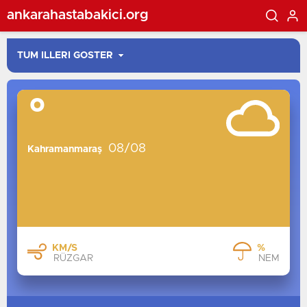
ankarahastabakici.org
°
08/08
Kahramanmaraş
KM/S
%
RÜZGAR
NEM