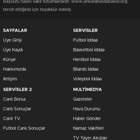
başvuru hakkı saklı tutulmaktadır. www.ankarahastabakici.org
tercih ettiğiniz için teşekkür ederiz.
SAYFALAR
SERVİSLER
Üye Girişi
Futbol İddaa
Üye Kaydı
Basketbol İddaa
Künye
Hentbol İddaa
Hakkımızda
Bilardo İddaa
İletişim
Voleybol İddaa
SERVİSLER 2
MULTİMEDYA
Canlı Borsa
Gazeteler
Canlı Sonuçlar
Hava Durumu
Canlı TV
Haber Gönder
Futbol Canlı Sonuçlar
Namaz Vakitleri
TV Yayın Akışları