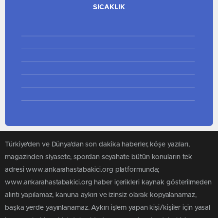
SICAKLIK
5.0
4.0
3.0
2.0
1.0
0.0
Türkiye'den ve Dünya’dan son dakika haberler, köşe yazıları,
magazinden siyasete, spordan seyahate bütün konuların tek
adresi www.ankarahastabakici.org platformunda;
www.ankarahastabakici.org haber içerikleri kaynak gösterilmeden
alıntı yapılamaz, kanuna aykırı ve izinsiz olarak kopyalanamaz,
başka yerde yayınlanamaz. Aykırı işlem yapan kişi/kişiler için yasal