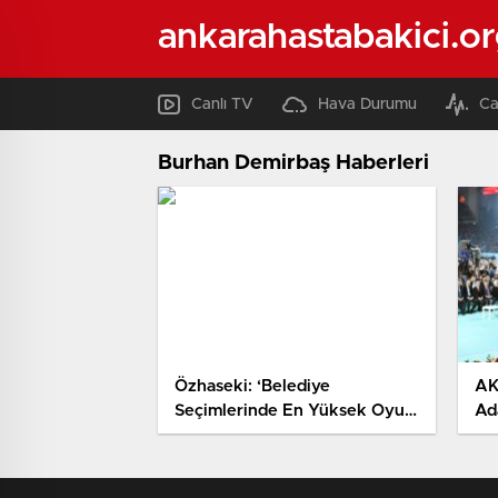
ankarahastabakici.o
Canlı TV
Hava Durumu
Ca
Burhan Demirbaş Haberleri
Özhaseki: ‘Belediye
AK
Seçimlerinde En Yüksek Oyu
Ada
Alacağız’
MH