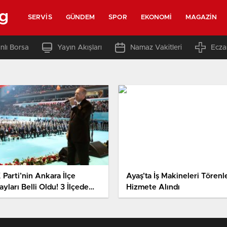
rg
SERVIS
GÜNDEM
SPOR
EKONOMI
MAGAZIN
nlı Borsa
Yayın Akışları
Namaz Vakitleri
Ecza
 Parti’nin Ankara İlçe
Ayaş’ta İş Makineleri Törenl
yları Belli Oldu! 3 İlçede
Hizmete Alındı
P’nin Adayı Desteklenecek