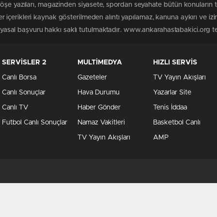
köşe yazıları, magazinden siyasete, spordan seyahate bütün konuların
içerikleri kaynak gösterilmeden alıntı yapılamaz, kanuna aykırı ve iz
n yasal başvuru hakkı saklı tutulmaktadır. www.ankarahastabakici.org ter
SERVİSLER 2
MULTİMEDYA
HIZLI SERVİS
Canlı Borsa
Gazeteler
TV Yayın Akışları
Canlı Sonuçlar
Hava Durumu
Yazarlar Site
Canlı TV
Haber Gönder
Tenis İddaa
Futbol Canlı Sonuçlar
Namaz Vakitleri
Basketbol Canlı
TV Yayın Akışları
AMP