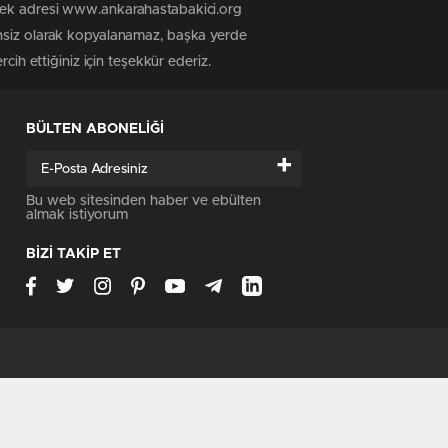
 tek adresi www.ankarahastabakici.org
insiz olarak kopyalanamaz, başka yerde
cih ettiğiniz için teşekkür ederiz.
BÜLTEN ABONELİĞİ
+
Bu web sitesinden haber ve ebülten
almak istiyorum
BİZİ TAKİP ET