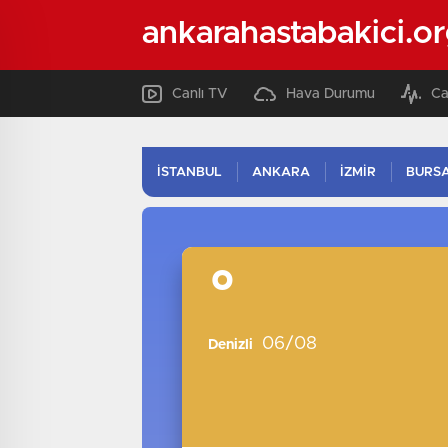
ankarahastabakici.o
Canlı TV
Hava Durumu
Ca
İSTANBUL
ANKARA
İZMİR
BURS
°
06/08
Denizli