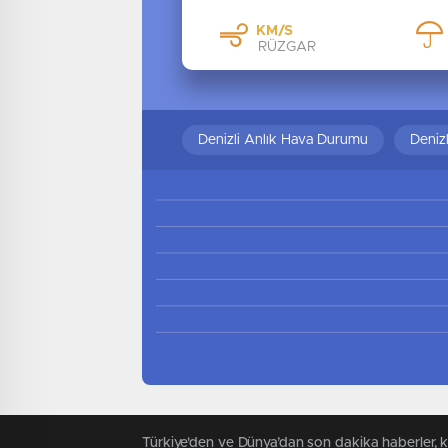
KM/S
RÜZGAR
Denizli Anlık Hava Durumu
Deniz
Türkiye'den ve Dünya’dan son dakika haberler, 