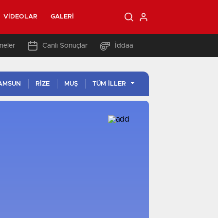
VIDEOLAR
GALERI
neler
Canlı Sonuçlar
İddaa
AMSUN
RİZE
MUŞ
TÜM İLLER
İSTANBUL
İSTANBUL
ANKARA
ANKARA
İZMIR
İZMIR
BURSA
BURSA
ANTALYA
ANTALYA
ADANA
ADANA
KONYA
KONYA