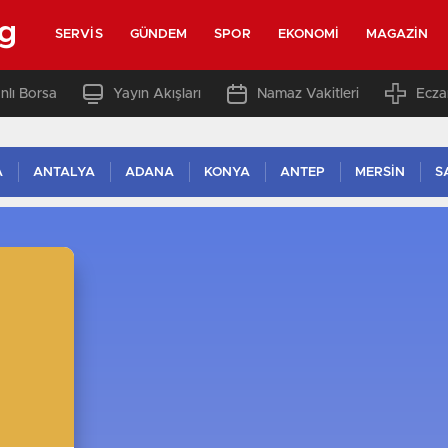
rg
SERVIS
GÜNDEM
SPOR
EKONOMI
MAGAZIN
nlı Borsa
Yayın Akışları
Namaz Vakitleri
Ecza
A
ANTALYA
ADANA
KONYA
ANTEP
MERSİN
S