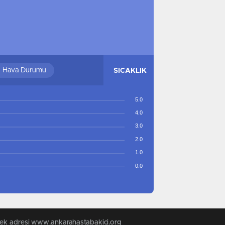
GAZIANTEP
GAZIANTEP
MERSIN
MERSIN
TRABZON
TRABZON
SAMSUN
SAMSUN
RIZE
RIZE
li Hava Durumu
SICAKLIK
MUŞ
MUŞ
ADANA
ADANA
5.0
ADIYAMAN
ADIYAMAN
4.0
AFYONKARAHISAR
3.0
AFYONKARAHISAR
2.0
AĞRI
AĞRI
1.0
AMASYA
AMASYA
0.0
ANKARA
ANKARA
ANTALYA
ANTALYA
ARTVIN
ARTVIN
AYDIN
AYDIN
 tek adresi www.ankarahastabakici.org