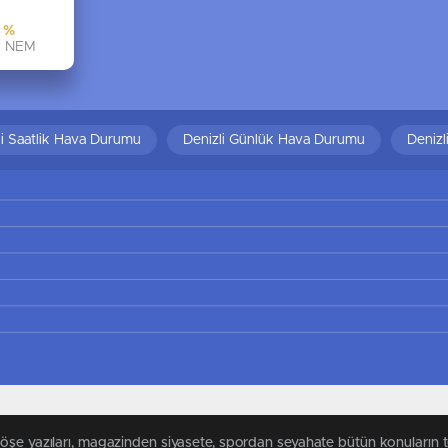
%
NEM
li Saatlik Hava Durumu
Denizli Günlük Hava Durumu
Deniz
köşe yazıları, magazinden siyasete, spordan seyahate bütün konuların