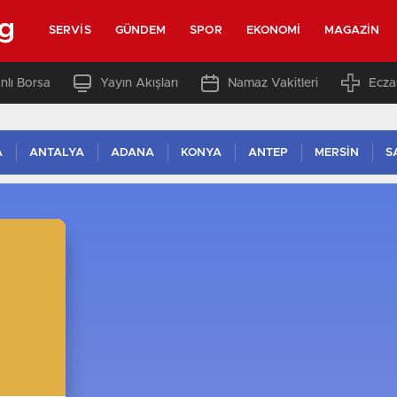
rg
SERVIS
GÜNDEM
SPOR
EKONOMI
MAGAZIN
nlı Borsa
Yayın Akışları
Namaz Vakitleri
Ecza
A
ANTALYA
ADANA
KONYA
ANTEP
MERSİN
S