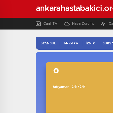
ankarahastabakici.o
Canlı TV
Hava Durumu
Ca
İSTANBUL
ANKARA
İZMİR
BURS
°
06/08
Adıyaman