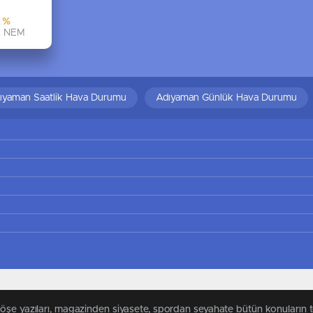
%
NEM
ıyaman Saatlik Hava Durumu
Adıyaman Günlük Hava Durumu
köşe yazıları, magazinden siyasete, spordan seyahate bütün konuların