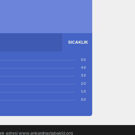
SICAKLIK
5.0
4.0
3.0
2.0
1.0
0.0
 tek adresi www.ankarahastabakici.org