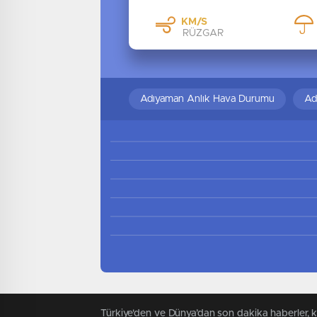
KM/S
RÜZGAR
Adıyaman Anlık Hava Durumu
Ad
Adıyaman Hava Durumu
Türkiye'den ve Dünya’dan son dakika haberler, 