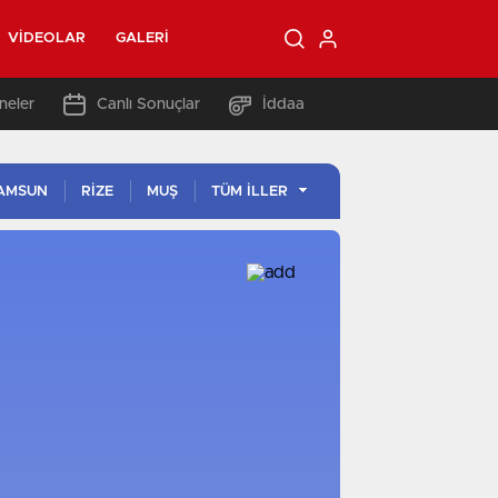
VIDEOLAR
GALERI
neler
Canlı Sonuçlar
İddaa
AMSUN
RİZE
MUŞ
TÜM İLLER